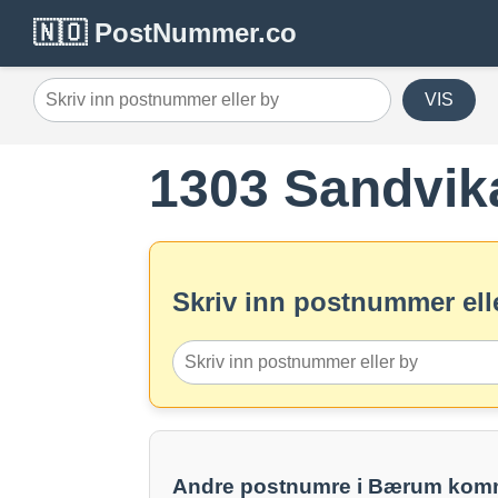
🇳🇴 PostNummer.co
VIS
1303 Sandvik
Skriv inn postnummer elle
Andre postnumre i Bærum ko