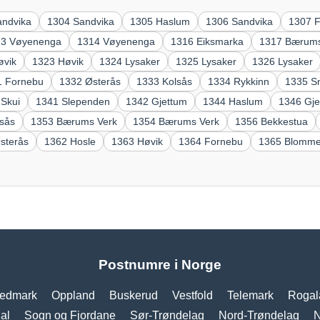
andvika
1304 Sandvika
1305 Haslum
1306 Sandvika
1307 
13 Vøyenenga
1314 Vøyenenga
1316 Eiksmarka
1317 Bærums
øvik
1323 Høvik
1324 Lysaker
1325 Lysaker
1326 Lysaker
1 Fornebu
1332 Østerås
1333 Kolsås
1334 Rykkinn
1335 S
 Skui
1341 Slependen
1342 Gjettum
1344 Haslum
1346 Gje
lsås
1353 Bærums Verk
1354 Bærums Verk
1356 Bekkestua
sterås
1362 Hosle
1363 Høvik
1364 Fornebu
1365 Blomm
Postnumre i Norge
edmark
Oppland
Buskerud
Vestfold
Telemark
Rogal
al
Sogn og Fjordane
Sør-Trøndelag
Nord-Trøndelag
N