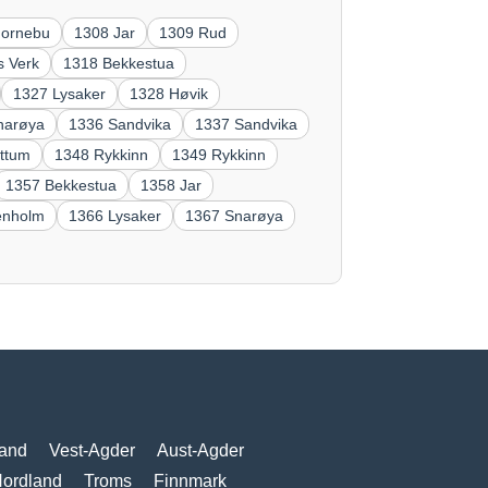
Fornebu
1308 Jar
1309 Rud
 Verk
1318 Bekkestua
1327 Lysaker
1328 Høvik
narøya
1336 Sandvika
1337 Sandvika
ttum
1348 Rykkinn
1349 Rykkinn
1357 Bekkestua
1358 Jar
enholm
1366 Lysaker
1367 Snarøya
and
Vest-Agder
Aust-Agder
ordland
Troms
Finnmark