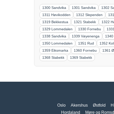
1300 Sandvika
1301 Sandvika
1302 S
1311 Høvikodden
1312 Slependen
13
1319 Bekkestua
1321 Stabekk
1322 H
1329 Lommedalen
1330 Fornebu
133
1338 Sandvika
1339 Vøyenenga
1340
1350 Lommedalen
1351 Rud
1352 Ko
1359 Eiksmarka
1360 Fornebu
1361 Ø
1368 Stabekk
1369 Stabekk
Oslo
Akershus
Østfold
H
Hordaland
Møre og Romsd