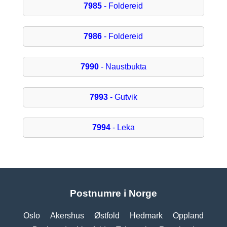
7985
- Foldereid
7986
- Foldereid
7990
- Naustbukta
7993
- Gutvik
7994
- Leka
Postnumre i Norge
Oslo
Akershus
Østfold
Hedmark
Oppland