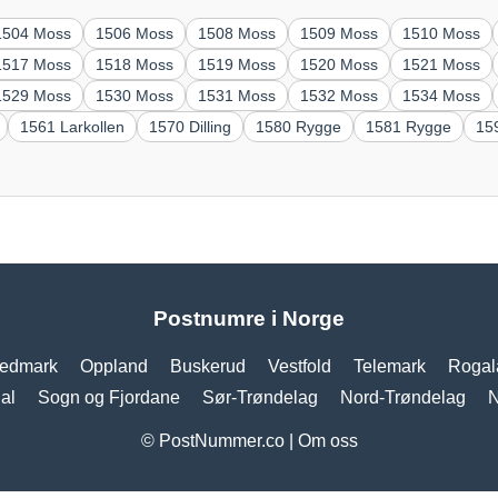
1504 Moss
1506 Moss
1508 Moss
1509 Moss
1510 Moss
1517 Moss
1518 Moss
1519 Moss
1520 Moss
1521 Moss
1529 Moss
1530 Moss
1531 Moss
1532 Moss
1534 Moss
1561 Larkollen
1570 Dilling
1580 Rygge
1581 Rygge
15
Postnumre i Norge
edmark
Oppland
Buskerud
Vestfold
Telemark
Rogal
al
Sogn og Fjordane
Sør-Trøndelag
Nord-Trøndelag
N
© PostNummer.co |
Om oss