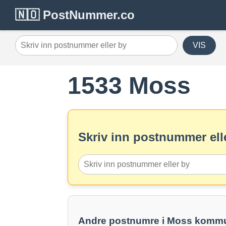
🇳🇴 PostNummer.co
VIS
1533 Moss
Skriv inn postnummer elle
Andre postnumre i Moss komm