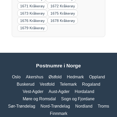
1671 Kråkerøy
1672 Kråkerøy
1673 Kråkerøy
1675 Kråkerøy
1676 Kråkerøy
1678 Kråkerøy
1679 Kråkerøy
Postnumre i Norge
Oslo
Akershus
Østfold
Hedmark
Oppland
Buskerud
Vestfold
Telemark
Rogaland
Vest-Agder
Aust-Agder
Hordaland
Møre og Romsdal
Sogn og Fjordane
Sør-Trøndelag
Nord-Trøndelag
Nordland
Troms
Finnmark