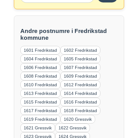
Andre postnumre i Fredrikstad
kommune
1601 Fredrikstad
1602 Fredrikstad
1604 Fredrikstad
1605 Fredrikstad
1606 Fredrikstad
1607 Fredrikstad
1608 Fredrikstad
1609 Fredrikstad
1610 Fredrikstad
1612 Fredrikstad
1613 Fredrikstad
1614 Fredrikstad
1615 Fredrikstad
1616 Fredrikstad
1617 Fredrikstad
1618 Fredrikstad
1619 Fredrikstad
1620 Gressvik
1621 Gressvik
1622 Gressvik
1623 Gressvik
1624 Gressvik