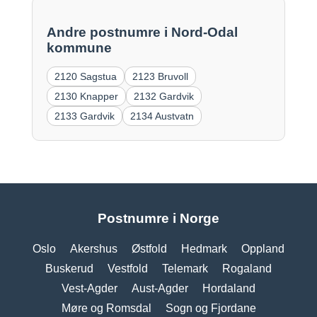
Andre postnumre i Nord-Odal
kommune
2120 Sagstua
2123 Bruvoll
2130 Knapper
2132 Gardvik
2133 Gardvik
2134 Austvatn
Postnumre i Norge
Oslo
Akershus
Østfold
Hedmark
Oppland
Buskerud
Vestfold
Telemark
Rogaland
Vest-Agder
Aust-Agder
Hordaland
Møre og Romsdal
Sogn og Fjordane