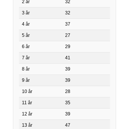
2 år
32
3 år
32
4 år
37
5 år
27
6 år
29
7 år
41
8 år
39
9 år
39
10 år
28
11 år
35
12 år
39
13 år
47