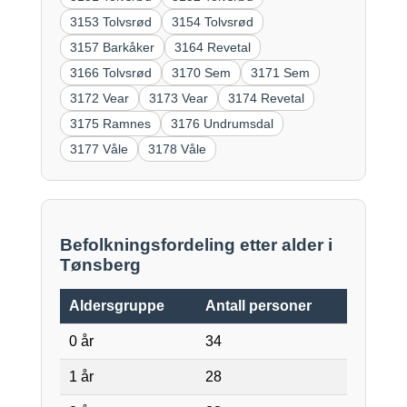
3153 Tolvsrød
3154 Tolvsrød
3157 Barkåker
3164 Revetal
3166 Tolvsrød
3170 Sem
3171 Sem
3172 Vear
3173 Vear
3174 Revetal
3175 Ramnes
3176 Undrumsdal
3177 Våle
3178 Våle
Befolkningsfordeling etter alder i
Tønsberg
Aldersgruppe
Antall personer
0 år
34
1 år
28