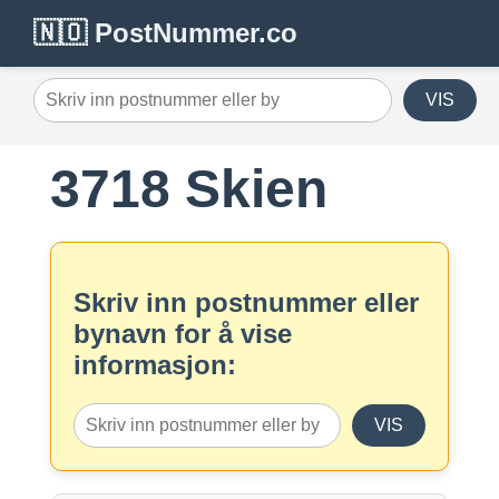
🇳🇴 PostNummer.co
VIS
3718 Skien
Skriv inn postnummer eller
bynavn for å vise
informasjon:
VIS