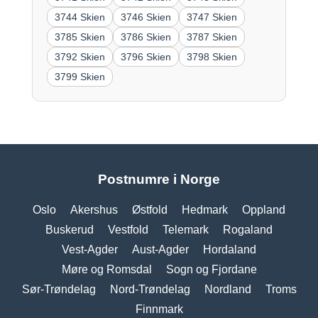
3744 Skien
3746 Skien
3747 Skien
3785 Skien
3786 Skien
3787 Skien
3792 Skien
3796 Skien
3798 Skien
3799 Skien
Postnumre i Norge
Oslo
Akershus
Østfold
Hedmark
Oppland
Buskerud
Vestfold
Telemark
Rogaland
Vest-Agder
Aust-Agder
Hordaland
Møre og Romsdal
Sogn og Fjordane
Sør-Trøndelag
Nord-Trøndelag
Nordland
Troms
Finnmark