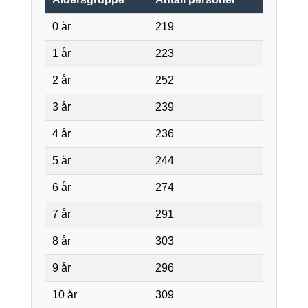
0 år
219
1 år
223
2 år
252
3 år
239
4 år
236
5 år
244
6 år
274
7 år
291
8 år
303
9 år
296
10 år
309