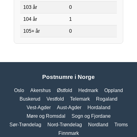
103 år
0
104 år
1
105+ år
0
Postnumre i Norge
Oslo
Akershus
Østfold
Hedmark
Oppland
Buskerud
Vestfold
Telemark
Rogaland
Vest-Agder
Aust-Agder
Hordaland
Møre og Romsdal
Sogn og Fjordane
Sør-Trøndelag
Nord-Trøndelag
Nordland
Troms
Finnmark