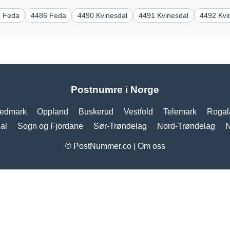
5 Feda
4486 Feda
4490 Kvinesdal
4491 Kvinesdal
4492 Kvi
Postnumre i Norge
edmark
Oppland
Buskerud
Vestfold
Telemark
Rogal
al
Sogn og Fjordane
Sør-Trøndelag
Nord-Trøndelag
N
© PostNummer.co |
Om oss