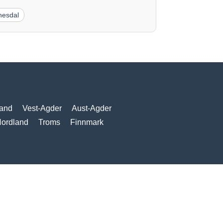
nesdal
and
Vest-Agder
Aust-Agder
ordland
Troms
Finnmark