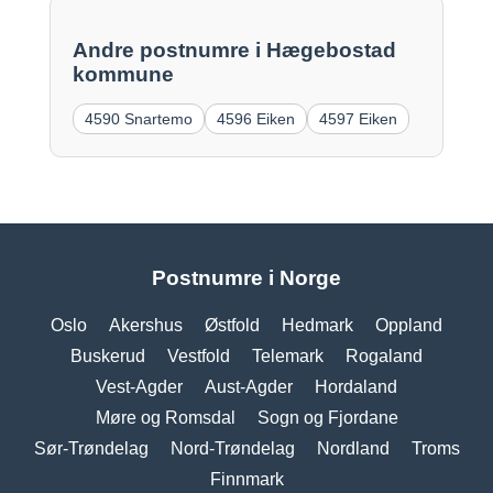
Andre postnumre i Hægebostad
kommune
4590 Snartemo
4596 Eiken
4597 Eiken
Postnumre i Norge
Oslo
Akershus
Østfold
Hedmark
Oppland
Buskerud
Vestfold
Telemark
Rogaland
Vest-Agder
Aust-Agder
Hordaland
Møre og Romsdal
Sogn og Fjordane
Sør-Trøndelag
Nord-Trøndelag
Nordland
Troms
Finnmark