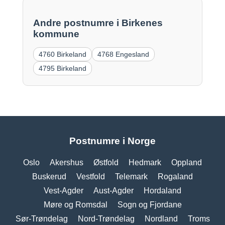
Andre postnumre i Birkenes
kommune
4760 Birkeland
4768 Engesland
4795 Birkeland
Postnumre i Norge
Oslo
Akershus
Østfold
Hedmark
Oppland
Buskerud
Vestfold
Telemark
Rogaland
Vest-Agder
Aust-Agder
Hordaland
Møre og Romsdal
Sogn og Fjordane
Sør-Trøndelag
Nord-Trøndelag
Nordland
Troms