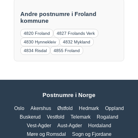
Andre postnumre i Froland
kommune
4820 Froland
4827 Frolands Verk
4830 Hynnekleiv
4832 Mykland
4834 Risdal
4855 Froland
Postnumre i Norge
Oslo
Akershus
Østfold
Hedmark
Oppland
Buskerud
Vestfold
Telemark
Rogaland
Vest-Agder
Aust-Agder
Hordaland
Møre og Romsdal
Sogn og Fjordane