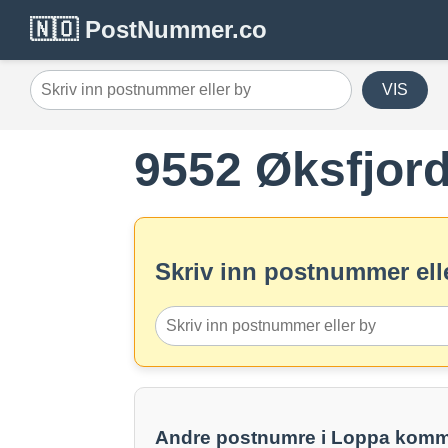
🇳🇴 PostNummer.co
VIS
9552 Øksfjor
Skriv inn postnummer elle
Andre postnumre i Loppa kom