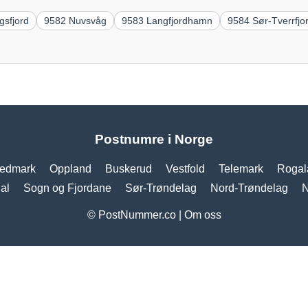
gsfjord
9582 Nuvsvåg
9583 Langfjordhamn
9584 Sør-Tverrfjo
Postnumre i Norge
edmark
Oppland
Buskerud
Vestfold
Telemark
Rogal
al
Sogn og Fjordane
Sør-Trøndelag
Nord-Trøndelag
N
© PostNummer.co |
Om oss