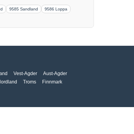
rd
9585 Sandland
9586 Loppa
and
Vest-Agder
Aust-Agder
ordland
Troms
Finnmark