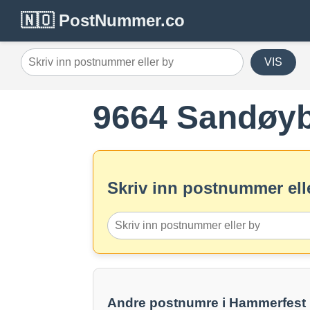
🇳🇴 PostNummer.co
VIS
9664 Sandøy
Skriv inn postnummer elle
Andre postnumre i Hammerfes