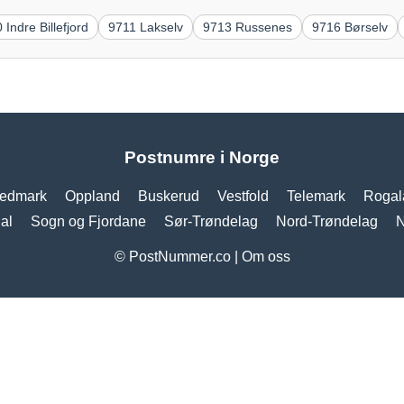
 Indre Billefjord
9711 Lakselv
9713 Russenes
9716 Børselv
Postnumre i Norge
edmark
Oppland
Buskerud
Vestfold
Telemark
Rogal
al
Sogn og Fjordane
Sør-Trøndelag
Nord-Trøndelag
N
© PostNummer.co |
Om oss