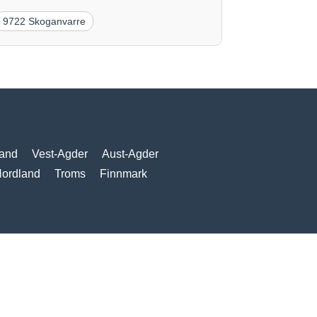
9722 Skoganvarre
and
Vest-Agder
Aust-Agder
ordland
Troms
Finnmark