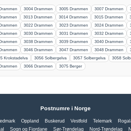
 Drammen
3004 Drammen
3005 Drammen
3007 Drammen
 Drammen
3013 Drammen
3014 Drammen
3015 Drammen
 Drammen
3022 Drammen
3023 Drammen
3024 Drammen
 Drammen
3030 Drammen
3031 Drammen
3032 Drammen
 Drammen
3038 Drammen
3039 Drammen
3040 Drammen
 Drammen
3046 Drammen
3047 Drammen
3048 Drammen
5 Krokstadelva
3056 Solbergelva
3057 Solbergelva
3058 Sol
 Drammen
3066 Drammen
3075 Berger
Postnumre i Norge
edmark
Oppland
Buskerud
Vestfold
Telemark
Rogal
al
Sogn og Fjordane
Sør-Trøndelag
Nord-Trøndelag
N