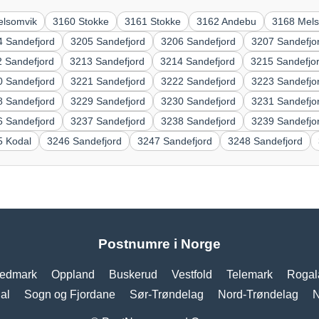
elsomvik
3160 Stokke
3161 Stokke
3162 Andebu
3168 Mel
4 Sandefjord
3205 Sandefjord
3206 Sandefjord
3207 Sandefjo
 Sandefjord
3213 Sandefjord
3214 Sandefjord
3215 Sandefjo
0 Sandefjord
3221 Sandefjord
3222 Sandefjord
3223 Sandefjo
8 Sandefjord
3229 Sandefjord
3230 Sandefjord
3231 Sandefjo
6 Sandefjord
3237 Sandefjord
3238 Sandefjord
3239 Sandefjo
5 Kodal
3246 Sandefjord
3247 Sandefjord
3248 Sandefjord
Postnumre i Norge
edmark
Oppland
Buskerud
Vestfold
Telemark
Rogal
al
Sogn og Fjordane
Sør-Trøndelag
Nord-Trøndelag
N