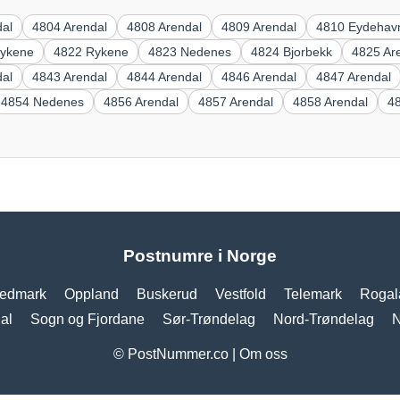
dal
4804 Arendal
4808 Arendal
4809 Arendal
4810 Eydehav
Rykene
4822 Rykene
4823 Nedenes
4824 Bjorbekk
4825 Ar
dal
4843 Arendal
4844 Arendal
4846 Arendal
4847 Arendal
4854 Nedenes
4856 Arendal
4857 Arendal
4858 Arendal
4
Postnumre i Norge
edmark
Oppland
Buskerud
Vestfold
Telemark
Rogal
al
Sogn og Fjordane
Sør-Trøndelag
Nord-Trøndelag
N
© PostNummer.co |
Om oss