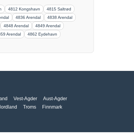
n
4812 Kongshavn
4815 Saltrød
endal
4836 Arendal
4838 Arendal
4848 Arendal
4849 Arendal
859 Arendal
4862 Eydehavn
and
Vest-Agder
Aust-Agder
ordland
Troms
Finnmark