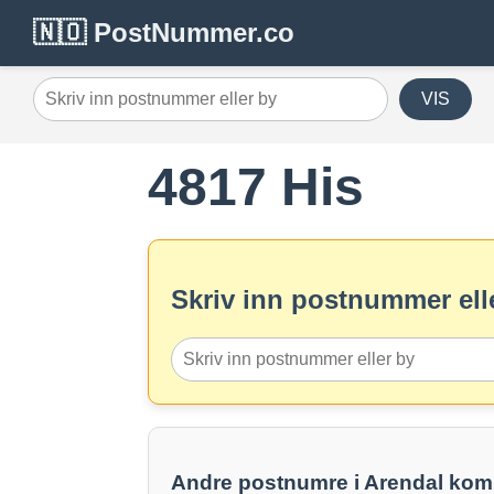
🇳🇴 PostNummer.co
VIS
4817 His
Skriv inn postnummer elle
Andre postnumre i Arendal ko