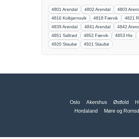
4801 Arendal
4802 Arendal
4803 Aren
4816 Kolbjørnsvik
4818 Færvik
4821 
4839 Arendal
4841 Arendal
4842 Aren
4851 Saltrød
4852 Færvik
4853 His
4920 Staubø
4921 Staubø
Oslo
Akershus
Østfold
H
Hordaland
Møre og Romsd