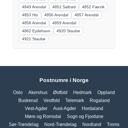
4849 Arendal
4851 Saltrød
4852 Færvik
4853 His
4856 Arendal
4857 Arendal
4858 Arendal
4859 Arendal
4862 Eydehavn
4920 Staubø
4921 Staubø
Postnumre i Norge
Oslo
Akershus
Østfold
Hedmark
Oppland
Buskerud
Vestfold
Telemark
Rogaland
Vest-Agder
Aust-Agder
Hordaland
Møre og Romsdal
Sogn og Fjordane
Sør-Trøndelag
Nord-Trøndelag
Nordland
Troms