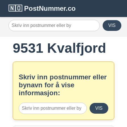
🇳🇴 PostNummer.co
VIS
9531 Kvalfjord
Skriv inn postnummer eller
bynavn for å vise
informasjon:
VIS