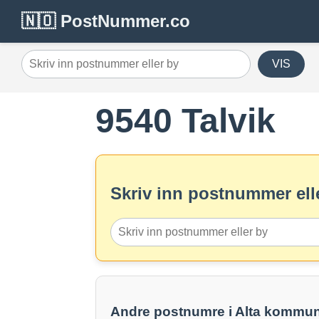
🇳🇴 PostNummer.co
VIS
9540 Talvik
Skriv inn postnummer elle
Andre postnumre i Alta kommu