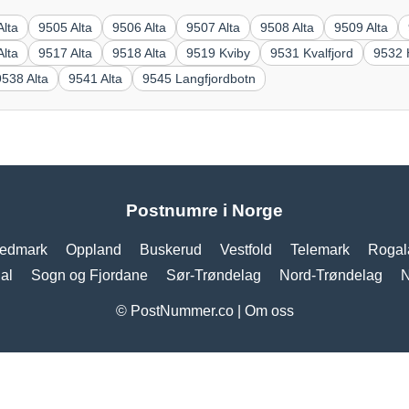
Alta
9505 Alta
9506 Alta
9507 Alta
9508 Alta
9509 Alta
Alta
9517 Alta
9518 Alta
9519 Kviby
9531 Kvalfjord
9532 
9538 Alta
9541 Alta
9545 Langfjordbotn
Postnumre i Norge
edmark
Oppland
Buskerud
Vestfold
Telemark
Rogal
al
Sogn og Fjordane
Sør-Trøndelag
Nord-Trøndelag
N
© PostNummer.co |
Om oss